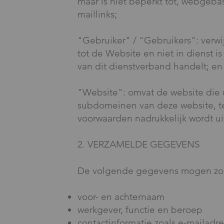
maar is niet beperkt tot, webgebas
maillinks;
"Gebruiker" / "Gebruikers": verwij
tot de Website en niet in dienst i
van dit dienstverband handelt; en
"Website": omvat de website die
subdomeinen van deze website, t
voorwaarden nadrukkelijk wordt ui
2. VERZAMELDE GEGEVENS
De volgende gegevens mogen zon
voor- en achternaam
werkgever, functie en beroep
contactinformatie zoals e-mailad