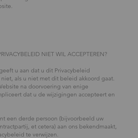
site.
PRIVACYBELEID NIET WIL ACCEPTEREN?
eeft u aan dat u dit Privacybeleid
iet, als u niet met dit beleid akkoord gaat.
Website na doorvoering van enige
impliceert dat u de wijzigingen accepteert en
nt een derde persoon (bijvoorbeeld uw
ontractpartij, et cetera) aan ons bekendmaakt,
acybeleid te verwijzen.