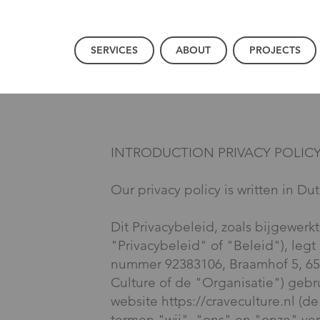
SERVICES
ABOUT
PROJECTS
INTRODUCTION PRIVACY POLIC
Our privacy policy is written in D
Dit Privacybeleid, zoals bijgewerkt 
"Privacybeleid" of "Beleid"), leg
nummer 92383106, Braamhof 5, 65
Culture of de "Organisatie") gebru
website
https://craveculture.nl
(de
termen "wij", "ons" en "onze" ver