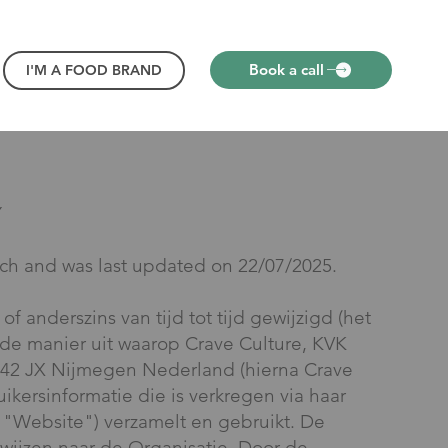
Book a call
I'M A FOOD BRAND
Y
utch and was last updated on 22/07/2025.
of anderszins van tijd tot tijd gewijzigd (het
t de manier uit waarop Crave Culture, KVK
42 JX Nijmegen Nederland (hierna Crave
ikersinformatie die is verkregen via haar
 "Website") verzamelt en gebruikt. De
wijzen naar de Organisatie. Door de