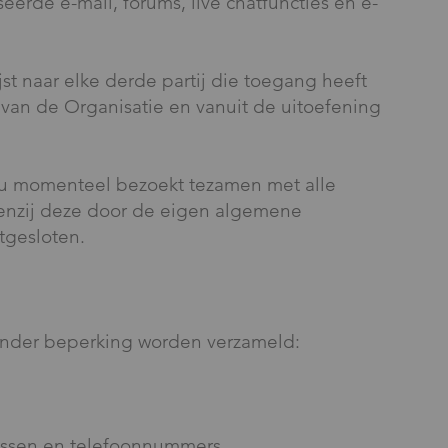
eerde e-mail, forums, live chatfuncties en e-
st naar elke derde partij die toegang heeft
s van de Organisatie en vanuit de uitoefening
 u momenteel bezoekt tezamen met alle
enzij deze door de eigen algemene
tgesloten.
der beperking worden verzameld:
ressen en telefoonnummers